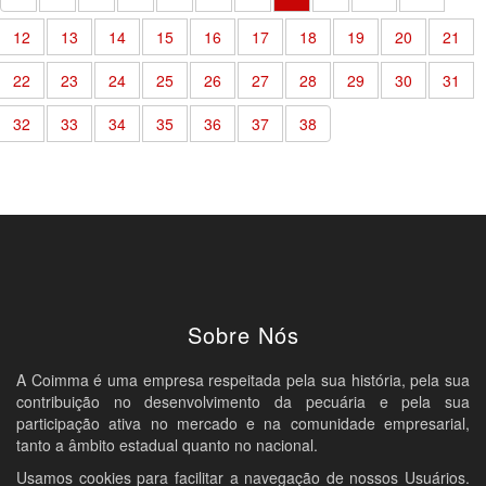
12
13
14
15
16
17
18
19
20
21
22
23
24
25
26
27
28
29
30
31
32
33
34
35
36
37
38
Sobre Nós
A Coimma é uma empresa respeitada pela sua história, pela sua
contribuição no desenvolvimento da pecuária e pela sua
participação ativa no mercado e na comunidade empresarial,
tanto a âmbito estadual quanto no nacional.
Usamos cookies para facilitar a navegação de nossos Usuários.