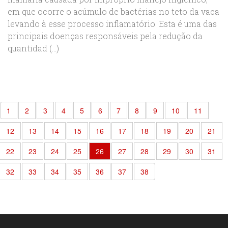
em que ocorre o acúmulo de bactérias no teto da vaca
levando à esse processo inflamatório. Esta é uma das
principais doenças responsáveis pela redução da
quantidad (...)
1
2
3
4
5
6
7
8
9
10
11
12
13
14
15
16
17
18
19
20
21
22
23
24
25
26
27
28
29
30
31
32
33
34
35
36
37
38