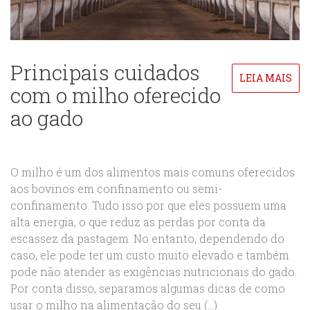
Principais cuidados
LEIA MAIS
com o milho oferecido
ao gado
O milho é um dos alimentos mais comuns oferecidos
aos bovinos em confinamento ou semi-
confinamento. Tudo isso por que eles possuem uma
alta energia, o que reduz as perdas por conta da
escassez da pastagem. No entanto, dependendo do
caso, ele pode ter um custo muito elevado e também
pode não atender as exigências nutricionais do gado.
Por conta disso, separamos algumas dicas de como
usar o milho na alimentação do seu (...)