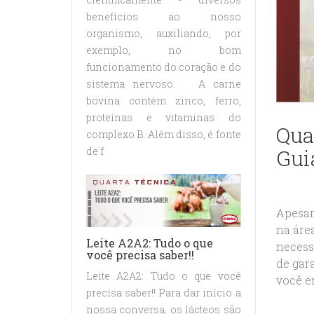
benefícios ao nosso
organismo, auxiliando, por
exemplo, no bom
funcionamento do coração e do
sistema nervoso. A carne
bovina contém zinco, ferro,
proteínas e vitaminas do
Qua
complexo B. Além disso, é fonte
Gui
de f
Apesar
na áre
Leite A2A2: Tudo o que
necess
você precisa saber!!
de gara
Leite A2A2: Tudo o que você
você en
precisa saber!! Para dar início a
nossa conversa, os lácteos são