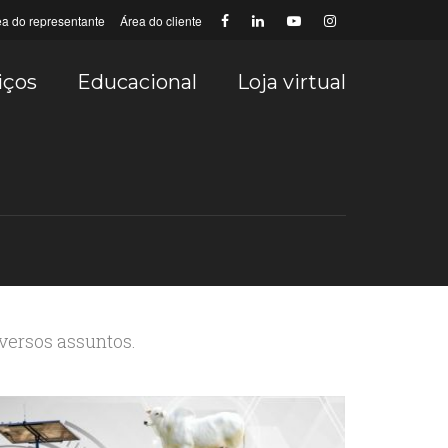
ea do representante
Área do cliente
iços
Educacional
Loja virtual
iversos assuntos.