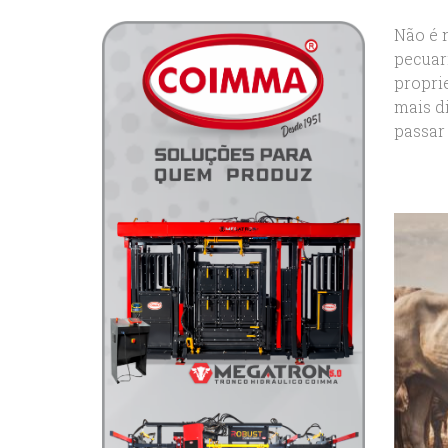
Não é 
pecuar
propri
mais d
passar 