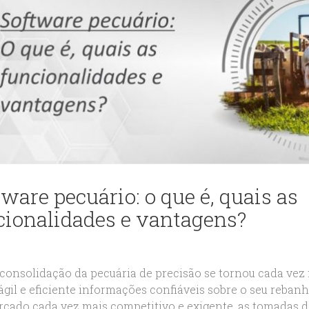
ware pecuário: o que é, quais as
cionalidades e vantagens?
consolidação da pecuária de precisão se tornou cada vez 
ágil e eficiente informações confiáveis sobre o seu rebanh
cado cada vez mais competitivo e exigente, as tomadas de