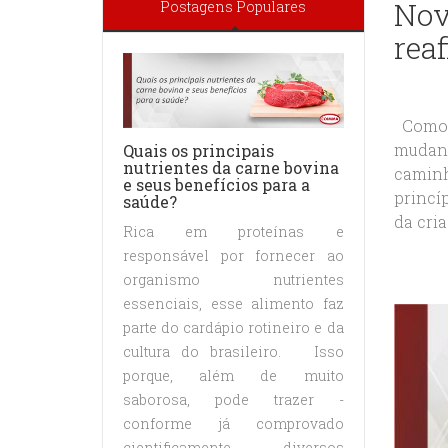
Nov
Postagens Populares
rea
Como r
mudanç
Quais os principais
nutrientes da carne bovina
caminh
e seus benefícios para a
princí
saúde?
da cria
Rica em proteínas e
responsável por fornecer ao
organismo nutrientes
essenciais, esse alimento faz
parte do cardápio rotineiro e da
cultura do brasileiro. Isso
porque, além de muito
saborosa, pode trazer -
conforme já comprovado
cientificamente - diversos