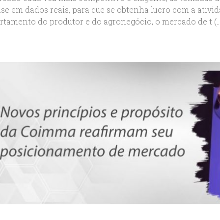
se em dados reais, para que se obtenha lucro com a ativi
tamento do produtor e do agronegócio, o mercado de t (...