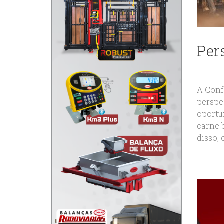
Per
A Conf
perspe
oportu
carne 
disso, 