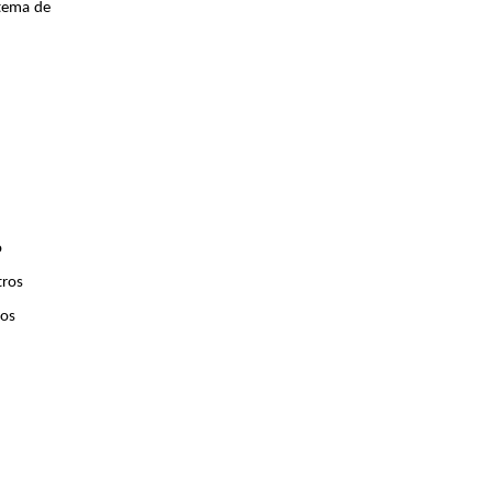
stema de
o
tros
 os