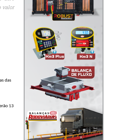
o valor
as das
erão 13