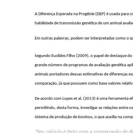
A Diferença Esperada na Progênie (DEP) é usada para com
habilidade de transmissão genética de um animal avali
Em outras palavras, podem ser interpretadas como o q
Segundo Euclides Filho (2009), o papel de destaque do
grande número de programas de avaliação genética apli
animais portadores dessas estimativas de diferenças e
comparação, já que possuem como base valores relativ
De acordo com Lopes et al. (2013) é uma ferramenta ef
permitindo, desta forma, investigar as relações entre o
sistema de produção de bovinos, o que auxilia na com
“Seu cálculo é feito com a comparação de 