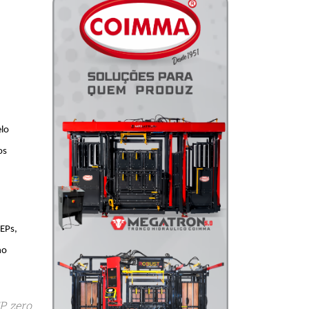
elo
os
DEPs,
no
P zero