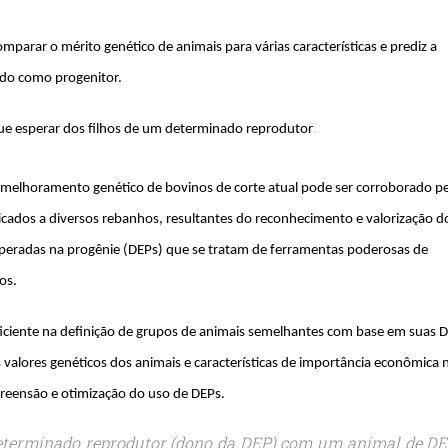
parar o mérito genético de animais para várias características e prediz a
ado como progenitor.
.
ue esperar dos filhos de um determinado reprodutor
 melhoramento genético de bovinos de corte atual pode ser corroborado p
cados a diversos rebanhos, resultantes do reconhecimento e valorização d
speradas na progênie (DEPs) que se tratam de ferramentas poderosas de
os.
iciente na definição de grupos de animais semelhantes com base em suas 
s valores genéticos dos animais e características de importância econômica 
preensão e otimização do uso de DEPs.
determinado reprodutor (dono da DEP) com um animal de DE