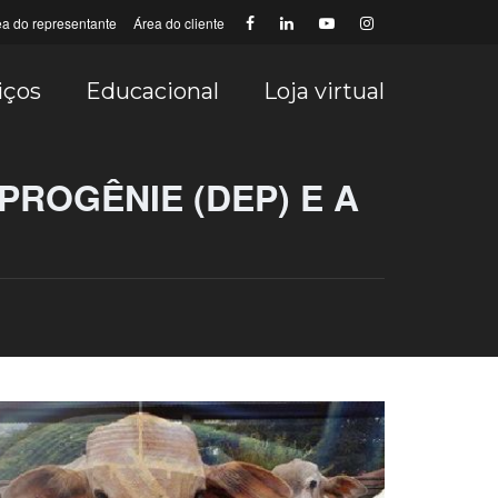
ea do representante
Área do cliente
iços
Educacional
Loja virtual
PROGÊNIE (DEP) E A