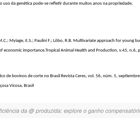
 uso da genética pode-se refletir durante muitos anos na propriedade.
.; Myiage, E.S.; Paulini F.; Lôbo, R.B. Multivariate approach for young bu
s of economic importance.Tropical Animal Health and Production, v.45, n.6, 
co de bovinos de corte no Brasil Revista Ceres, vol. 56, núm. 5, septiembre
osa Vicosa, Brasil
iência da @ produzida: explore o ganho compensatóri