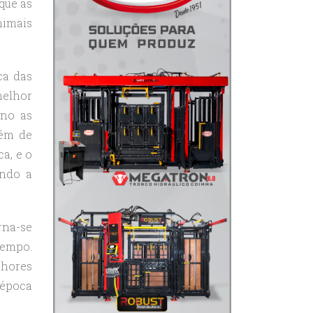
que as
nimais
ca das
melhor
ano as
lém de
a, e o
ando a
rna-se
tempo.
lhores
 época