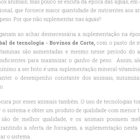
aos animais; mas pouco se escuta da época das águas, em 
ional, que fornece maior quantidade de nutrientes aos a
peso. Por que não suplementar nas águas?
enganam ao achar desnecessária a suplementação na épo
bal de tecnologia - Bovinos
de Corte,
com o pasto de 
 vitaminas são aumentadas e mesmo nesse período do 
suficientes para maximizar o ganho de peso. Assim, a
 mínimo a ser feito é uma suplementação mineral-vitamínic
manter o desempenho constante dos animais, minimiz
o.
ocura por esses animais também. O uso de tecnologias to
ar o sistema e obter um produto de qualidade com menor 
s são de melhor qualidade, e os animais possuem me
arantindo a oferta de forragem, a suplementação nesta
ar o sistema.