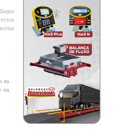
llaqua
tecnia
acena
o no
e na