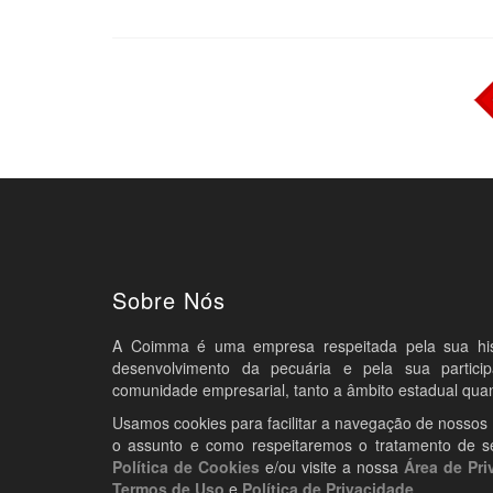
Sobre Nós
A Coimma é uma empresa respeitada pela sua histó
desenvolvimento da pecuária e pela sua partic
comunidade empresarial, tanto a âmbito estadual quan
Usamos cookies para facilitar a navegação de nossos
o assunto e como respeitaremos o tratamento de s
Política de Cookies
e/ou visite a nossa
Área de Pri
Termos de Uso
e
Política de Privacidade
.