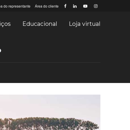
ea do representante
Área do cliente
iços
Educacional
Loja virtual
?