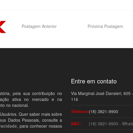
Postagem Anterior
Próxima Postagem
Entre em contato
ria, pela sua contribuição no
Via Marginal José Dansieri, 605 -
ipação ativa no mercado e na
116
to no nacional.
Telefone:
(18) 3821-9900
 Usuários. Quer saber mais sobre
eus Dados Pessoais, consulte a
SAC:
(18) 3821-9900 - What
vacidade
, para conhecer nossos