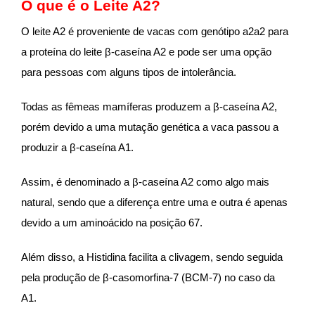
O que é o Leite A2?
O leite A2 é proveniente de vacas com genótipo a2a2 para
a proteína do leite β-caseína A2 e pode ser uma opção
para pessoas com alguns tipos de intolerância.
Todas as fêmeas mamíferas produzem a β-caseína A2,
porém devido a uma mutação genética a vaca passou a
produzir a β-caseína A1.
Assim, é denominado a β-caseína A2 como algo mais
natural, sendo que a diferença entre uma e outra é apenas
devido a um aminoácido na posição 67.
Além disso, a Histidina facilita a clivagem, sendo seguida
pela produção de β-casomorfina-7 (BCM-7) no caso da
A1.