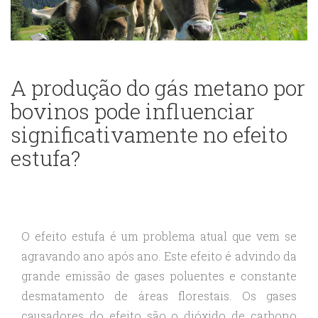
A produção do gás metano por
bovinos pode influenciar
significativamente no efeito
estufa?
O efeito estufa é um problema atual que vem se
agravando ano após ano. Este efeito é advindo da
grande emissão de gases poluentes e constante
desmatamento de áreas florestais. Os gases
causadores do efeito são o dióxido de carbono