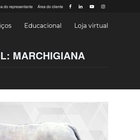
ea do representante
Área do cliente
iços
Educacional
Loja virtual
L: MARCHIGIANA