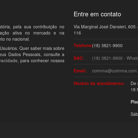
Entre em contato
ria, pela sua contribuição no
Via Marginal José Dansieri, 605 -
ipação ativa no mercado e na
116
to no nacional.
Telefone:
(18) 3821-9900
 Usuários. Quer saber mais sobre
eus Dados Pessoais, consulte a
SAC:
(18) 3821-9900 - What
vacidade
, para conhecer nossos
Email:
coimma@coimma.com.
Horário de atendimento:
De 
18 
Pla
Sáb