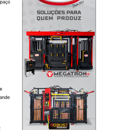
spaço
ue
rande
z