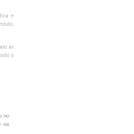
tica e
tindo,
cam as
ando o
o no
e na