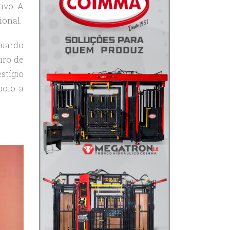
ivo. A
ional.
duardo
uro de
stígio
poio a