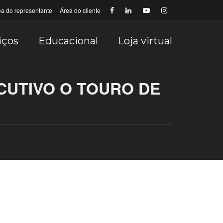
ea do representante
Área do cliente
iços
Educacional
Loja virtual
CUTIVO O TOURO DE