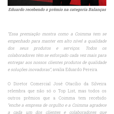
Eduardo recebendo o prêmio na categoria Balanças
“Essa premiação mostra como a Coimma tem se
empenhado para manter em alto nível a qualidade
dos seus produtos e serviços. Todos os
colaboradores têm se esforçado cada vez mais para
entregar aos nossos clientes produtos de qualidade
e soluções inovadoras”,
avalia Eduardo Pereira.
O Diretor Comercial José Otacílio da Silveira
relembra que não só o Top List, mas todos os
outros prêmios que a Coimma tem recebido
“enche a empresa de orgulho e a Coimma agradece
a cada um dos clientes e colaboradores que