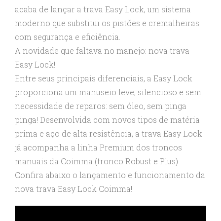
acaba de lançar a trava Easy Lock, um sistema
moderno que substitui os pistões e cremalheiras
com segurança e eficiência.
A novidade que faltava no manejo: nova trava
Easy Lock!
Entre seus principais diferenciais, a Easy Lock
proporciona um manuseio leve, silencioso e sem
necessidade de reparos: sem óleo, sem pinga
pinga! Desenvolvida com novos tipos de matéria
prima e aço de alta resistência, a trava Easy Lock
já acompanha a linha Premium dos troncos
manuais da Coimma (tronco Robust e Plus).
Confira abaixo o lançamento e funcionamento da
nova trava Easy Lock Coimma!