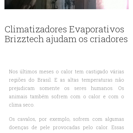
Climatizadores Evaporativos
Brizztech ajudam os criadores
Nos últimos meses o calor tem castigado várias
regiões do Brasil. E as altas temperaturas não
prejudicam somente os seres humanos. Os
animais também sofrem com o calor e com o
clima seco.
Os cavalos, por exemplo, sofrem com algumas
doenças de pele provocadas pelo calor. Essas