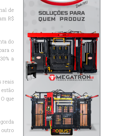
nal de
iam R$
nta do
para o
 30% a
 reais
 estão
 O que
ngorda
 outro