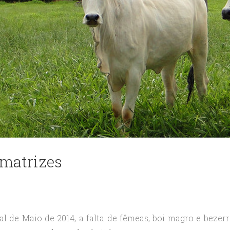
 matrizes
l de Maio de 2014, a falta de fêmeas, boi magro e bezerr