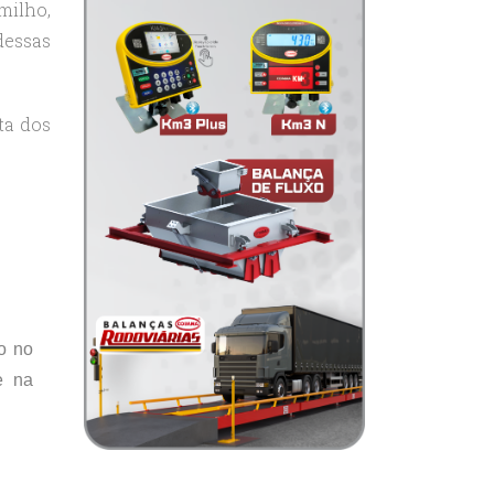
milho,
dessas
ta dos
o no
e na