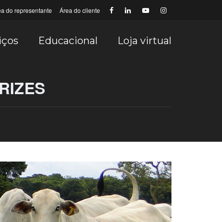
ea do representante
Área do cliente
iços
Educacional
Loja virtual
RIZES