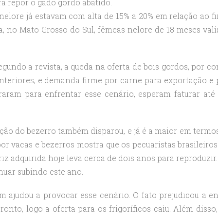
a repor o gado gordo abatido.
nelore já estavam com alta de 15% a 20% em relação ao fi
a, no Mato Grosso do Sul, fêmeas nelore de 18 meses val
egundo a revista, a queda na oferta de bois gordos, por co
teriores, e demanda firme por carne para exportação e 
aram para enfrentar esse cenário, esperam faturar até
ação do bezerro também disparou, e já é a maior em termos
or vacas e bezerros mostra que os pecuaristas brasileiros
z adquirida hoje leva cerca de dois anos para reproduzir.
nuar subindo este ano.
m ajudou a provocar esse cenário. O fato prejudicou a e
onto, logo a oferta para os frigoríficos caiu. Além disso,