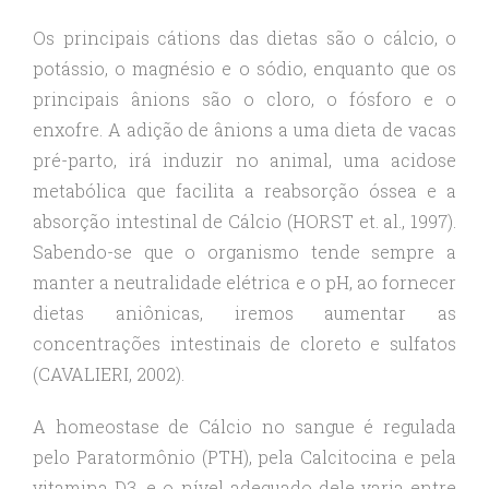
Os principais cátions das dietas são o cálcio, o
potássio, o magnésio e o sódio, enquanto que os
principais ânions são o cloro, o fósforo e o
enxofre. A adição de ânions a uma dieta de vacas
pré-parto, irá induzir no animal, uma acidose
metabólica que facilita a reabsorção óssea e a
absorção intestinal de Cálcio (HORST et. al., 1997).
Sabendo-se que o organismo tende sempre a
manter a neutralidade elétrica e o pH, ao fornecer
dietas aniônicas, iremos aumentar as
concentrações intestinais de cloreto e sulfatos
(CAVALIERI, 2002).
A homeostase de Cálcio no sangue é regulada
pelo Paratormônio (PTH), pela Calcitocina e pela
vitamina D3, e o nível adequado dele varia entre