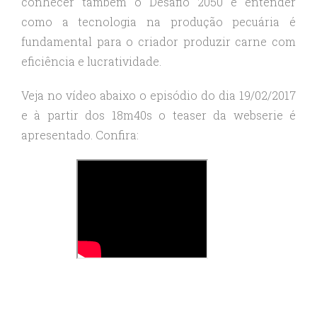
conhecer também o Desafio 2050 e entender
como a tecnologia na produção pecuária é
fundamental para o criador produzir carne com
eficiência e lucratividade.
Veja no vídeo abaixo o episódio do dia 19/02/2017
e à partir dos 18m40s o teaser da webserie é
apresentado. Confira: